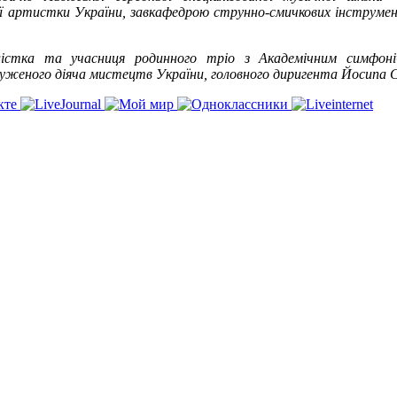
ої артистки України, завкафедрою струнно-смичкових інструме
олістка та учасниця родинного тріо з Академічним симфон
аслуженого діяча мистецтв України, головного диригента Йосипа С