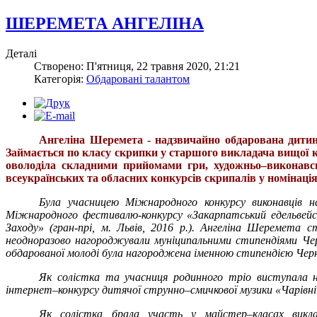
ШЕРЕМЕТА АНГЕЛІНА
Деталі
Створено: П'ятниця, 22 травня 2020, 21:21
Категорія:
Обдаровані талантом
Ангеліна Шеремета - надзвичайно обдарована дитина
Займається по класу скрипки у старшого викладача вищої 
оволоділа складними прийомами гри, художньо–виконавсь
всеукраїнських та обласних конкурсів скрипалів у номінаці
Була учасницею Міжнародного конкурсу виконавців на
Міжнародного фестивалю-конкурсу «Закарпатський едельвейс» 
Заходу» (гран-прі, м. Львів, 2016 р.). Ангеліна Шеремета с
неодноразово нагороджували муніципальними стипендіями Чер
обдарованої молоді була нагороджена іменною стипендією Черні
Як солістка та учасниця родинного тріо виступала н
інтернет–конкурсу дитячої струнно–смичкової музики «Чарівні см
Як солістка брала участь у майстер–класах виклада