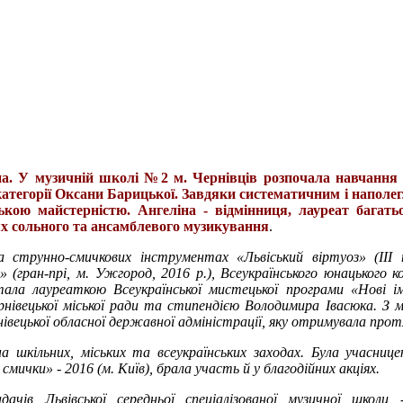
. У музичній школі №2 м. Чернівців розпочала навчання з 
категорії Оксани Барицької. Завдяки систематичним і напол
кою майстерністю. Ангеліна - відмінниця, лауреат багать
ях сольного та ансамблевого музикування
.
 струнно-смичкових інструментах «Львіський віртуоз» (ІІІ п
(гран-прі, м. Ужгород, 2016 р.), Всеукраїнського юнацького к
тала лауреаткою Всеукраїнської мистецької програми «Нові ім
нівецької міської ради та стипендією Володимира Івасюка. З
вецької обласної державної адміністрації, яку отримувала прот
а шкільних, міських та всеукраїнських заходах. Була учасни
ички» - 2016 (м. Київ), брала участь й у благодійних акціях.
чів Львівської середньої спеціалізованої музичної школи 