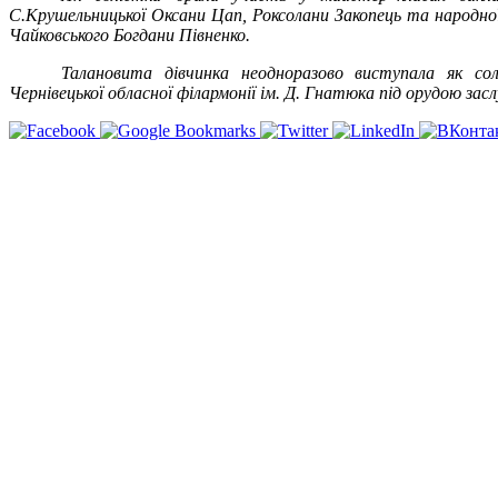
С.Крушельницької Оксани Цап, Роксолани Закопець та народн
Чайковського Богдани Півненко.
Талановита дівчинка неодноразово виступала як с
Чернівецької обласної філармонії ім. Д. Гнатюка під орудою з