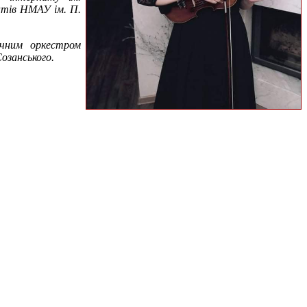
нтів НМАУ ім. П.
ічним оркестром
озанського.