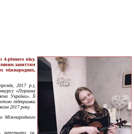
4-річного віку.
егливим заняттям
ох міжнародних,
ремія, 2017 р.),
онкурсу «Перлина
ена України». Її
 метою підтримки
ягом 2017 року.
цею Міжнародного
- інтернату ім.