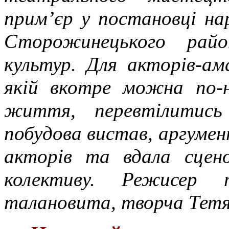
прим’єр у постановці н
Сторожинецького райо
культур. Для акторів-а
якій вкотре можна по
життя, перевтілитись
побудова вистав, аргумент
акторів та вдала сцен
колективу. Режисер 
талановита, творча Тет