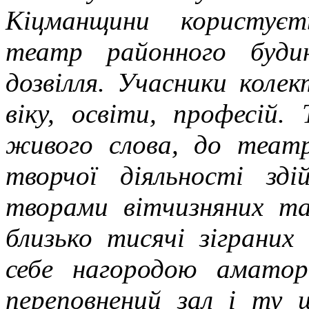
Кіцманщини користуєт
театр районного буди
дозвілля. Учасники колек
віку, освіти, професій.
живого слова, до теат
творчої діяльності зді
творами вітчизняних та
близько тисячі зіграних
себе нагородою амато
переповнений зал і ту 