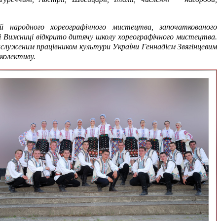
народного хореографічного мистецтва, започаткованого
і Вижниці відкрито дитячу школу хореографічного мистецтва.
аслуженим працівником культури України Геннадієм Звягінцевим
колективу.