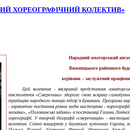
ИЙ ХОРЕОГРАФІЧНИЙ КОЛЕКТИВ»
Народний аматорський анса
Вижницького районного будин
керівник – заслужений працівни
Цей колектив - яяскравий представник аматорськ
півстоліття «Смеречина» зберігає свою яскраву самобутніс
традиціях народного танцю підгір’я Буковини. Програма н
- гармонічне поєднання різних видів мистецтва - хореографії
мозаїка», «Полонинські забави» в постановці Галини Левіної,
хореографії. У творчій біографії «смеречинців» - мистець
колектив. Сотні концертів у багатьох куточках Європи, в
Польщі, Румунії, Угорщині, Франції, Німеччині, Бельгії,