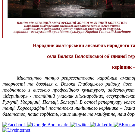
Народний аматорський ансамбль народного та
села Волока Волоківської об’єднаної те
керівник –
Мистецтво танцю репрезентоване народним аматор
творчості та дозвілля с. Волока Глибоцького району, його 
поєднаного з високою професійною культурою, забезпечуют
«Мерцішор» - постійний учасник міжнародних, всеукраїнськи
Румунії, Угорщині, Польщі, Болгарії. В основі репертуару колект
танці. Хореографічні постановки нинішнього керівника – Іван
багатство, наша гордість, наше минуле та майбутнє, наш доро