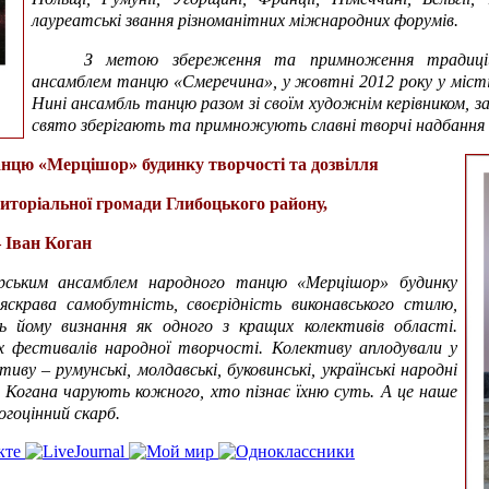
лауреатські звання різноманітних міжнародних форумів.
З метою збереження та примноження традицій 
ансамблем танцю «Смеречина», у жовтні 2012 року у міст
Нині ансамбль танцю разом зі своїм художнім керівником, з
свято зберігають та примножують славні творчі надбання 
нцю «Мерцішор» будинку творчості та дозвілля
риторіальної громади Глибоцького району,
 Іван Коган
ським ансамблем народного танцю «Мерцішор» будинку
яскрава самобутність, своєрідність виконавського стилю,
ь йому визнання як одного з кращих колективів області.
х фестивалів народної творчості. Колективу аплодували у
иву – румунські, молдавські, буковинські, українські народні
а Когана чарують кожного, хто пізнає їхню суть. А це наше
гоцінний скарб.