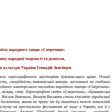
мбль народного танцю «Смеречина»
ку народної творчості та дозвілля,
к культури України Геннадій Звягінцев
ого хореографічного мистецтва буковинського краю. Понад
ть, своєрідність виконавської манери, заснованої на глибоких
ародного аматорського ансамблю народного танцю «Смеречина»
, музики, співу. Хореографічні сюїти «Смеречина», «Буковинська
 Василя Зінкевича, Валерія Васькова стали класикою української
кі досягнення, якими по праву міг би пишатись кожен поважний
иступи на престижних фестивалях не лише в Україні, але й у
 Туреччині, Австрії, Швейцарії, Італії, численні нагороди,