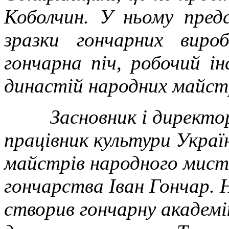
Коболчин. У ньому пред
зразки гончарних вироб
гончарна піч, робочий і
династій народних майст
Засновник і директор 
працівник культури Україн
майстрів народного мист
гончарства Іван Гончар. Н
створив гончарну академі