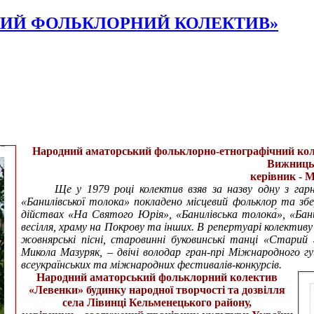
КИЙ ФОЛЬКЛОРНИЙ КОЛЕКТИВ»
Народний аматорський фольклорно-етнографічний коле
Вижницьк
керівник - 
Ще у 1979 році колектив взяв за назву одну з гар
«Банилівської толока» покладено місцевий фольклор та збер
дійствах «На Святого Юрія», «Банилівська толока́», «Бани
весілля, храму на Покрову та інших. В репертуарі колективу
жовнярські пісні, старовинні буковинські танці «Старий 
Микола Мазуряк, – двічі володар гран-прі Міжнародного гу
всеукраїнських та міжнародних фестивалів-конкурсів.
Народний аматорський фольклорний колектив
«Левенки» будинку народної творчості та дозвілля
села Лівинці Кельменецького району,