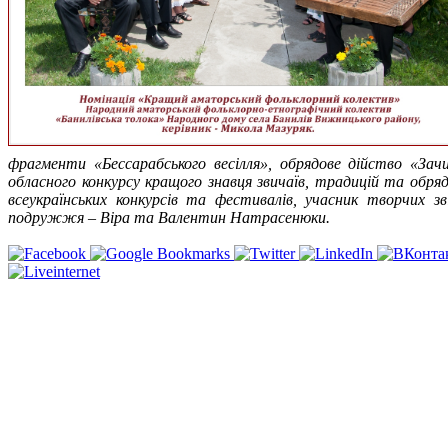
фрагменти «Бессарабського весілля», обрядове дійство «Зач
обласного конкурсу кращого знавця звичаїв, традицій та обряд
всеукраїнських конкурсів та фестивалів, учасник творчих з
подружжя – Віра та Валентин Натрасенюки.