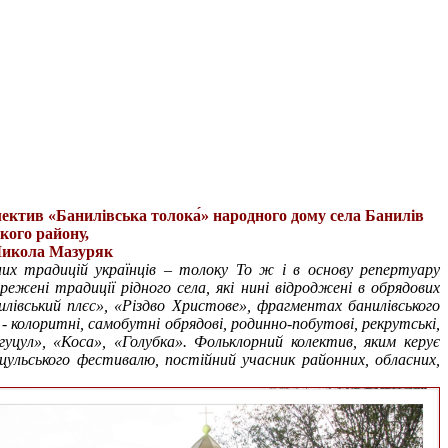
ктив «Банилівська толока́» народного дому села Банилів
ого району,
Микола Мазуряк
них традицій українців – толоку То ж і в основу репертуару
ежені традиції рідного села, які нині відроджені в обрядових
лівський плєс», «Різдво Христове», фрагментах банилівського
 - колоритні, самобутні обрядові, родинно-побутові, рекрутські,
гуцул», «Коса», «Голубка». Фольклорний колектив, яким керує
цульського фестивалю, постійний учасник районних, обласних,