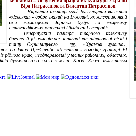
керівники – заслужений працівник культури України
Віра Натрасенюк та Валентин Натрасенюк
Народний аматорський фольклорний колектив
«Левенки» - добре знаний на Буковині, як колектив, який
свій мистецький доробок будує на місцевому
етнографічному матеріалі Північної Бессарабії.
Репертуарна палітра творчого колективу
багата й різноманітна: записані та відтворені пісні і
танці Скрипницького яру, «Храмові гуляння»,
инок на Івана Предтечі». «Левенки» - володар гран-прі VІ
ів рідного краю, неодноразовий учасник районних, обласних,
вітів буковинського краю в місті Києві. Керує колективом